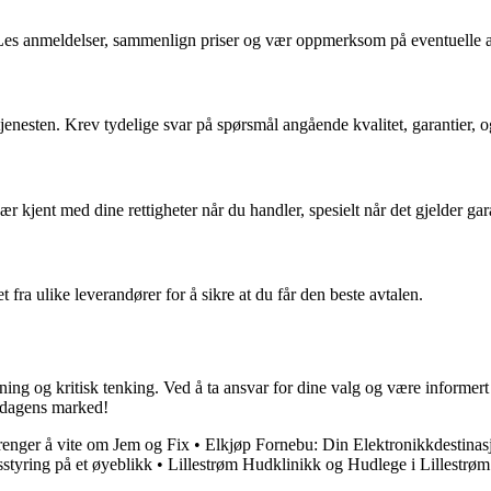
p. Les anmeldelser, sammenlign priser og vær oppmerksom på eventuelle 
jenesten. Krev tydelige svar på spørsmål angående kvalitet, garantier, og
r kjent med dine rettigheter når du handler, spesielt når det gjelder gar
et fra ulike leverandører for å sikre at du får den beste avtalen.
ing og kritisk tenking. Ved å ta ansvar for dine valg og være informert 
i dagens marked!
renger å vite om Jem og Fix
•
Elkjøp Fornebu: Din Elektronikkdestinas
sstyring på et øyeblikk
•
Lillestrøm Hudklinikk og Hudlege i Lillestrøm