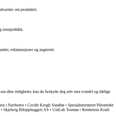
advarsler om produktet.
 returpolitikk.
antier, reklamasjoner og angrerett.
om dine rettigheter, kan du beskytte deg selv mot svindel og dårlige
jon i Nærheten
•
Cecilie Krogh Sundbø
•
Spesialistsenteret Pilestredet
•
Skjeberg Bilopphuggeri AS
•
UniLab Tromsø
•
Renhetens Kraft: