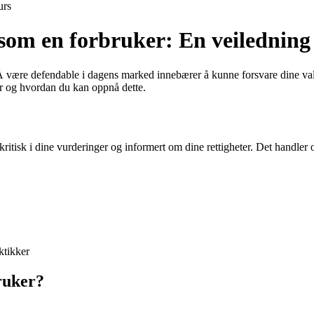
urs
 som en forbruker: En veiledning
r. Å være defendable i dagens marked innebærer å kunne forsvare dine v
er og hvordan du kan oppnå dette.
ritisk i dine vurderinger og informert om dine rettigheter. Det handler 
ktikker
ruker?