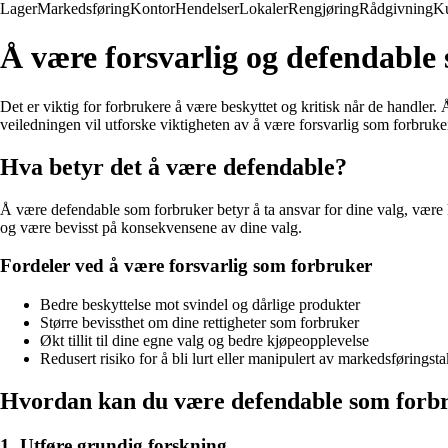
Lager
Markedsføring
Kontor
Hendelser
Lokaler
Rengjøring
Rådgivning
K
Å være forsvarlig og defendable
Det er viktig for forbrukere å være beskyttet og kritisk når de handle
veiledningen vil utforske viktigheten av å være forsvarlig som forbruk
Hva betyr det å være defendable?
Å være defendable som forbruker betyr å ta ansvar for dine valg, være k
og være bevisst på konsekvensene av dine valg.
Fordeler ved å være forsvarlig som forbruker
Bedre beskyttelse mot svindel og dårlige produkter
Større bevissthet om dine rettigheter som forbruker
Økt tillit til dine egne valg og bedre kjøpeopplevelse
Redusert risiko for å bli lurt eller manipulert av markedsføringsta
Hvordan kan du være defendable som forb
1. Utføre grundig forskning