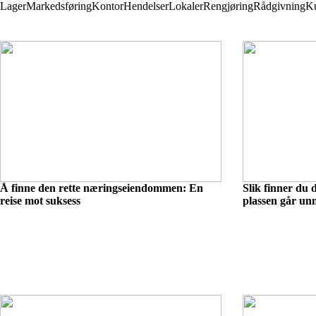
Lager
Markedsføring
Kontor
Hendelser
Lokaler
Rengjøring
Rådgivning
K
Å finne den rette næringseiendommen: En
Slik finner du 
reise mot suksess
plassen går un