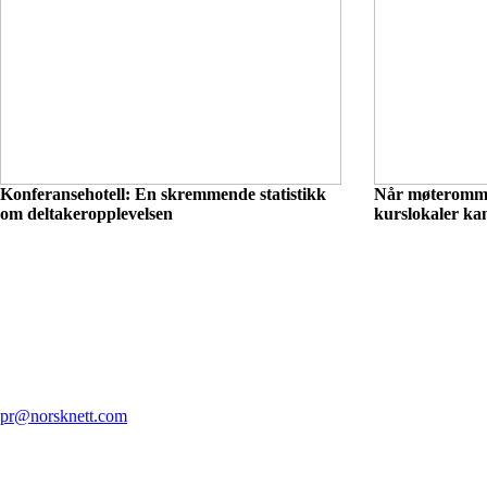
Konferansehotell: En skremmende statistikk
Når møteromme
om deltakeropplevelsen
kurslokaler kan
pr@norsknett.com