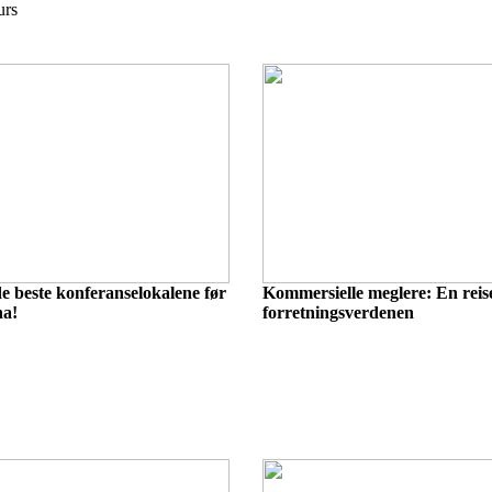
urs
de beste konferanselokalene før
Kommersielle meglere: En rei
na!
forretningsverdenen