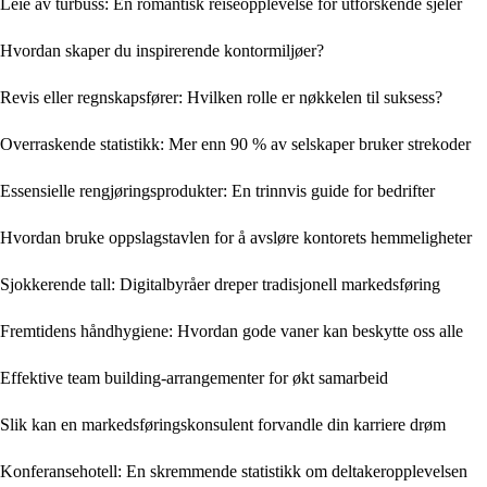
Leie av turbuss: En romantisk reiseopplevelse for utforskende sjeler
Hvordan skaper du inspirerende kontormiljøer?
Revis eller regnskapsfører: Hvilken rolle er nøkkelen til suksess?
Overraskende statistikk: Mer enn 90 % av selskaper bruker strekoder
Essensielle rengjøringsprodukter: En trinnvis guide for bedrifter
Hvordan bruke oppslagstavlen for å avsløre kontorets hemmeligheter
Sjokkerende tall: Digitalbyråer dreper tradisjonell markedsføring
Fremtidens håndhygiene: Hvordan gode vaner kan beskytte oss alle
Effektive team building-arrangementer for økt samarbeid
Slik kan en markedsføringskonsulent forvandle din karriere drøm
Konferansehotell: En skremmende statistikk om deltakeropplevelsen