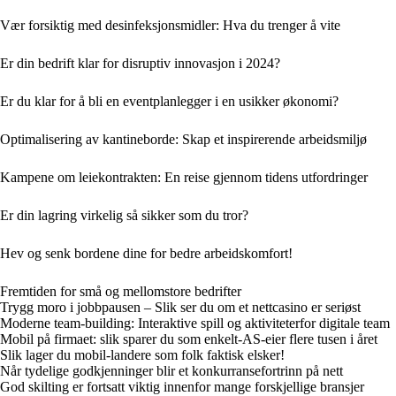
Vær forsiktig med desinfeksjonsmidler: Hva du trenger å vite
Er din bedrift klar for disruptiv innovasjon i 2024?
Er du klar for å bli en eventplanlegger i en usikker økonomi?
Optimalisering av kantineborde: Skap et inspirerende arbeidsmiljø
Kampene om leiekontrakten: En reise gjennom tidens utfordringer
Er din lagring virkelig så sikker som du tror?
Hev og senk bordene dine for bedre arbeidskomfort!
Fremtiden for små og mellomstore bedrifter
Trygg moro i jobbpausen – Slik ser du om et nettcasino er seriøst
Moderne team-building: Interaktive spill og aktiviteterfor digitale team
Mobil på firmaet: slik sparer du som enkelt-AS-eier flere tusen i året
Slik lager du mobil-landere som folk faktisk elsker!
Når tydelige godkjenninger blir et konkurransefortrinn på nett
God skilting er fortsatt viktig innenfor mange forskjellige bransjer