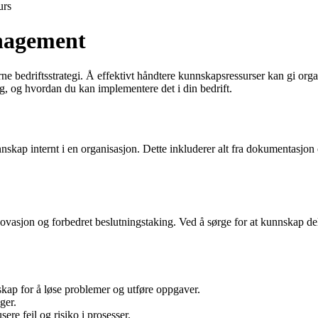
urs
anagement
bedriftsstrategi. Å effektivt håndtere kunnskapsressurser kan gi organi
g, og hvordan du kan implementere det i din bedrift.
ap internt i en organisasjon. Dette inkluderer alt fra dokumentasjon og 
ovasjon og forbedret beslutningstaking. Ved å sørge for at kunnskap dele
skap for å løse problemer og utføre oppgaver.
ger.
re feil og risiko i prosesser.