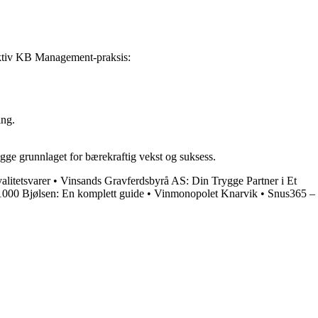
fektiv KB Management-praksis:
ing.
gge grunnlaget for bærekraftig vekst og suksess.
litetsvarer
•
Vinsands Gravferdsbyrå AS: Din Trygge Partner i Et
000 Bjølsen: En komplett guide
•
Vinmonopolet Knarvik
•
Snus365 –