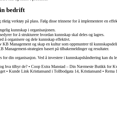
n bedrift
 riktig verktøy på plass. Følg disse trinnene for å implementere en ef
jengelig kunnskap i organisasjonen.
sedyrer for å strukturere hvordan kunnskap skal deles og lagres.
d å organisere og dele kunnskap effektivt.
 av KB Management og skap en kultur som oppmuntrer til kunnskapsdel
B Management-strategien basert på tilbakemeldinger og resultater.
 for din organisasjon. Ved å investere i kunnskapshåndtering kan du le
g hva tilbyr de?
•
Coop Extra Manstad – Din Nærmeste Butikk for Kva
get
•
Kunde Link Kristiansand i Tollbodgata 14, Kristiansand
•
Rema 1