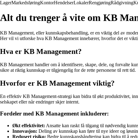
Lager
Markedsføring
Kontor
Hendelser
Lokaler
Rengjøring
Rådgivning
K
Alt du trenger å vite om KB M
KB Management, eller kunnskapsbehandling, er en viktig del av moderne 
Her vil vi utforske hva KB Management innebærer, hvorfor det er vikti
Hva er KB Management?
KB Management handler om å identifisere, skape, dele, og forvalte kunnsk
sikre at riktig kunnskap er tilgjengelig for de rette personene til rett tid.
Hvorfor er KB Management viktig?
En effektiv KB Management-strategi kan bidra til økt produktivitet, inn
selskapet eller når endringer skjer internt.
Fordeler med KB Management inkluderer:
Økt effektivitet:
Ansatte kan raskt få tilgang til nødvendig kunn
Innovasjon:
Deling av kunnskap kan føre til nye ideer og løsnin
Redusert risiko:
Bedre kunnskapshåndtering kan bidra til å reduse