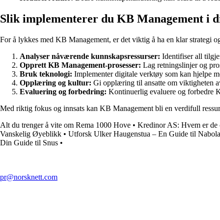
Slik implementerer du KB Management i di
For å lykkes med KB Management, er det viktig å ha en klar strategi og
Analyser nåværende kunnskapsressurser:
Identifiser all tilg
Opprett KB Management-prosesser:
Lag retningslinjer og pro
Bruk teknologi:
Implementer digitale verktøy som kan hjelpe me
Opplæring og kultur:
Gi opplæring til ansatte om viktigheten
Evaluering og forbedring:
Kontinuerlig evaluere og forbedre K
Med riktig fokus og innsats kan KB Management bli en verdifull ressurs
Alt du trenger å vite om Rema 1000 Hove
•
Kredinor AS: Hvem er de o
Vanskelig Øyeblikk
•
Utforsk Ulker Haugenstua – En Guide til Nabola
Din Guide til Snus
•
pr@norsknett.com