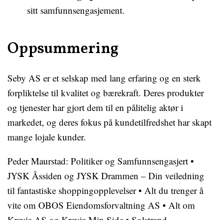
sitt samfunnsengasjement.
Oppsummering
Seby AS er et selskap med lang erfaring og en sterk
forpliktelse til kvalitet og bærekraft. Deres produkter
og tjenester har gjort dem til en pålitelig aktør i
markedet, og deres fokus på kundetilfredshet har skapt
mange lojale kunder.
Peder Maurstad: Politiker og Samfunnsengasjert
•
JYSK Åssiden og JYSK Drammen – Din veiledning
til fantastiske shoppingopplevelser
•
Alt du trenger å
vite om OBOS Eiendomsforvaltning AS
•
Alt om
Kravia AS og Kravia Min Side
•
Solstrand