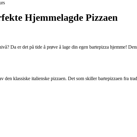
urs
erfekte Hjemmelagde Pizzaen
e nivå? Da er det på tide å prøve å lage din egen bartepizza hjemme! D
v den klassiske italienske pizzaen. Det som skiller bartepizzaen fra tra