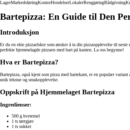
Lager
Markedsføring
Kontor
Hendelser
Lokaler
Rengjøring
Rådgivning
K
Bartepizza: En Guide til Den P
Introduksjon
Er du en ekte pizzaelsker som ønsker å ta din pizzaopplevelse til nest
perfekte hjemmelagde pizzaen med bart på kanten. La oss begynne!
Hva er Bartepizza?
Bartepizza, også kjent som pizza med bartekant, er en populær variant a
unik tekstur og smakopplevelse.
Oppskrift på Hjemmelaget Bartepizza
Ingredienser:
500 g hvetemel
1 ts tørrgjær
1 ts sukker