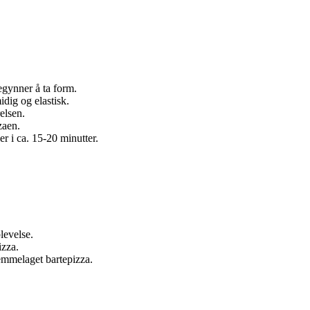
egynner å ta form.
idig og elastisk.
elsen.
zaen.
er i ca. 15-20 minutter.
levelse.
izza.
jemmelaget bartepizza.