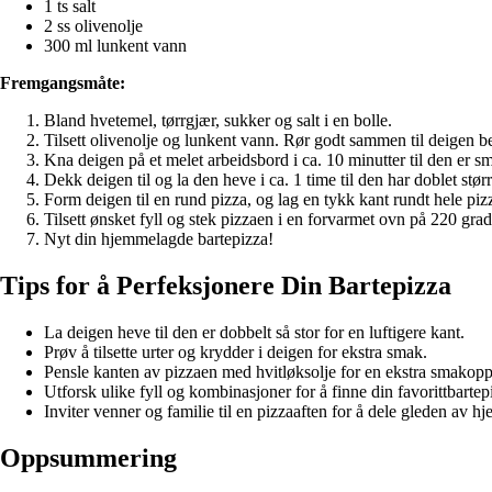
1 ts salt
2 ss olivenolje
300 ml lunkent vann
Fremgangsmåte:
Bland hvetemel, tørrgjær, sukker og salt i en bolle.
Tilsett olivenolje og lunkent vann. Rør godt sammen til deigen b
Kna deigen på et melet arbeidsbord i ca. 10 minutter til den er sm
Dekk deigen til og la den heve i ca. 1 time til den har doblet størr
Form deigen til en rund pizza, og lag en tykk kant rundt hele piz
Tilsett ønsket fyll og stek pizzaen i en forvarmet ovn på 220 grad
Nyt din hjemmelagde bartepizza!
Tips for å Perfeksjonere Din Bartepizza
La deigen heve til den er dobbelt så stor for en luftigere kant.
Prøv å tilsette urter og krydder i deigen for ekstra smak.
Pensle kanten av pizzaen med hvitløksolje for en ekstra smakopp
Utforsk ulike fyll og kombinasjoner for å finne din favorittbartep
Inviter venner og familie til en pizzaaften for å dele gleden av h
Oppsummering