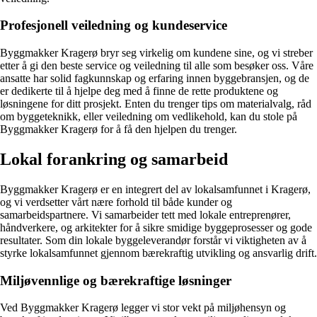
Profesjonell veiledning og kundeservice
Byggmakker Kragerø bryr seg virkelig om kundene sine, og vi streber
etter å gi den beste service og veiledning til alle som besøker oss. Våre
ansatte har solid fagkunnskap og erfaring innen byggebransjen, og de
er dedikerte til å hjelpe deg med å finne de rette produktene og
løsningene for ditt prosjekt. Enten du trenger tips om materialvalg, råd
om byggeteknikk, eller veiledning om vedlikehold, kan du stole på
Byggmakker Kragerø for å få den hjelpen du trenger.
Lokal forankring og samarbeid
Byggmakker Kragerø er en integrert del av lokalsamfunnet i Kragerø,
og vi verdsetter vårt nære forhold til både kunder og
samarbeidspartnere. Vi samarbeider tett med lokale entreprenører,
håndverkere, og arkitekter for å sikre smidige byggeprosesser og gode
resultater. Som din lokale byggeleverandør forstår vi viktigheten av å
styrke lokalsamfunnet gjennom bærekraftig utvikling og ansvarlig drift.
Miljøvennlige og bærekraftige løsninger
Ved Byggmakker Kragerø legger vi stor vekt på miljøhensyn og