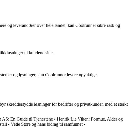
rtnere og leverandører over hele landet, kan Coolrunner sikre rask og
tikkløsninger til kundene sine.
systemer og løsninger, kan Coolrunner levere nøyaktige
byr skreddersydde løsninger for bedrifter og privatkunder, med et sterkt
 AS: En Guide til Tjenestene
•
Henrik Lie Viken: Formue, Alder og
tall
•
Vetle Støre og hans bidrag til samfunnet
•