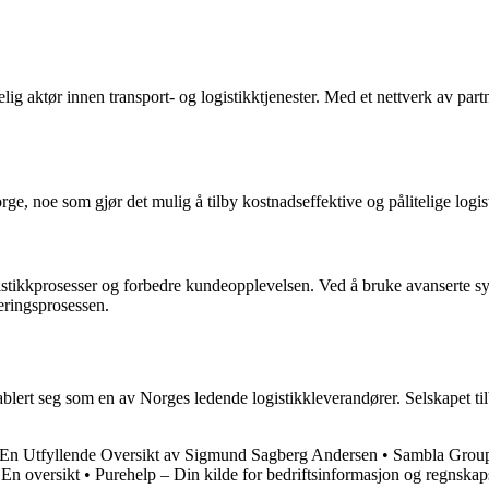
telig aktør innen transport- og logistikktjenester. Med et nettverk av pa
ge, noe som gjør det mulig å tilby kostnadseffektive og pålitelige logis
ogistikkprosesser og forbedre kundeopplevelsen. Ved å bruke avanserte 
ringsprosessen.
ablert seg som en av Norges ledende logistikkleverandører. Selskapet til
n Utfyllende Oversikt av Sigmund Sagberg Andersen
•
Sambla Group
 En oversikt
•
Purehelp – Din kilde for bedriftsinformasjon og regnskaps