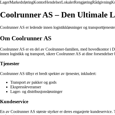
Lager
Markedsføring
Kontor
Hendelser
Lokaler
Rengjøring
Rådgivning
K
Coolrunner AS – Den Ultimale L
Coolrunner AS er ledende innen logistikkløsninger og transporttjenester i
Om Coolrunner AS
Coolrunner AS er en del av Coolrunner-familien, med hovedkontor i Danm
innen logistikk og transport, sikrer Coolrunner AS at dine forsendelser
Tjenester
Coolrunner AS tilbyr et bredt spekter av tjenester, inkludert:
Transport av pakker og gods
Ekspressleveranser
Lager- og distribusjonsløsninger
Kundeservice
En av Coolrunner AS største styrker er deres engasjerte kundeservice. 