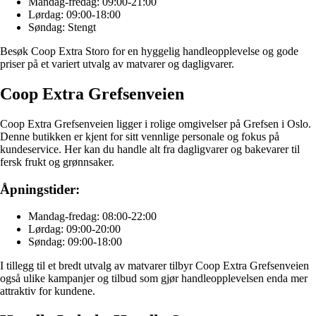
Mandag-fredag: 09:00-21:00
Lørdag: 09:00-18:00
Søndag: Stengt
Besøk Coop Extra Storo for en hyggelig handleopplevelse og gode
priser på et variert utvalg av matvarer og dagligvarer.
Coop Extra Grefsenveien
Coop Extra Grefsenveien ligger i rolige omgivelser på Grefsen i Oslo.
Denne butikken er kjent for sitt vennlige personale og fokus på
kundeservice. Her kan du handle alt fra dagligvarer og bakevarer til
fersk frukt og grønnsaker.
Åpningstider:
Mandag-fredag: 08:00-22:00
Lørdag: 09:00-20:00
Søndag: 09:00-18:00
I tillegg til et bredt utvalg av matvarer tilbyr Coop Extra Grefsenveien
også ulike kampanjer og tilbud som gjør handleopplevelsen enda mer
attraktiv for kundene.