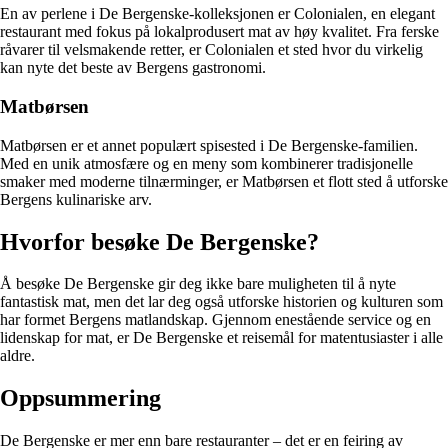
En av perlene i De Bergenske-kolleksjonen er Colonialen, en elegant
restaurant med fokus på lokalprodusert mat av høy kvalitet. Fra ferske
råvarer til velsmakende retter, er Colonialen et sted hvor du virkelig
kan nyte det beste av Bergens gastronomi.
Matbørsen
Matbørsen er et annet populært spisested i De Bergenske-familien.
Med en unik atmosfære og en meny som kombinerer tradisjonelle
smaker med moderne tilnærminger, er Matbørsen et flott sted å utforske
Bergens kulinariske arv.
Hvorfor besøke De Bergenske?
Å besøke De Bergenske gir deg ikke bare muligheten til å nyte
fantastisk mat, men det lar deg også utforske historien og kulturen som
har formet Bergens matlandskap. Gjennom enestående service og en
lidenskap for mat, er De Bergenske et reisemål for matentusiaster i alle
aldre.
Oppsummering
De Bergenske er mer enn bare restauranter – det er en feiring av