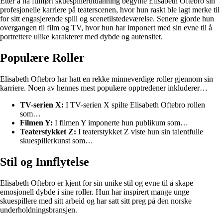
Etter å ha fullført skuespillerutdanning begynte Elisabeth Oftebro sin
profesjonelle karriere på teaterscenen, hvor hun raskt ble lagt merke til
for sitt engasjerende spill og scenetilstedeværelse. Senere gjorde hun
overgangen til film og TV, hvor hun har imponert med sin evne til å
portrettere ulike karakterer med dybde og autensitet.
Populære Roller
Elisabeth Oftebro har hatt en rekke minneverdige roller gjennom sin
karriere. Noen av hennes mest populære opptredener inkluderer…
TV-serien X:
I TV-serien X spilte Elisabeth Oftebro rollen
som…
Filmen Y:
I filmen Y imponerte hun publikum som…
Teaterstykket Z:
I teaterstykket Z viste hun sin talentfulle
skuespillerkunst som…
Stil og Innflytelse
Elisabeth Oftebro er kjent for sin unike stil og evne til å skape
emosjonell dybde i sine roller. Hun har inspirert mange unge
skuespillere med sitt arbeid og har satt sitt preg på den norske
underholdningsbransjen.