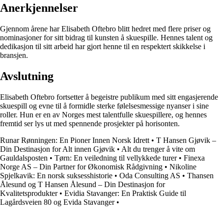
Anerkjennelser
Gjennom årene har Elisabeth Oftebro blitt hedret med flere priser og
nominasjoner for sitt bidrag til kunsten å skuespille. Hennes talent og
dedikasjon til sitt arbeid har gjort henne til en respektert skikkelse i
bransjen.
Avslutning
Elisabeth Oftebro fortsetter å begeistre publikum med sitt engasjerende
skuespill og evne til å formidle sterke følelsesmessige nyanser i sine
roller. Hun er en av Norges mest talentfulle skuespillere, og hennes
fremtid ser lys ut med spennende prosjekter på horisonten.
Runar Rønningen: En Pioner Innen Norsk Idrett
•
T Hansen Gjøvik –
Din Destinasjon for Alt innen Gjøvik
•
Alt du trenger å vite om
Gauldalsposten
•
Tørn: En veiledning til vellykkede turer
•
Finexa
Norge AS – Din Partner for Økonomisk Rådgivning
•
Nikoline
Spjelkavik: En norsk suksesshistorie
•
Oda Consulting AS
•
Thansen
Ålesund og T Hansen Ålesund – Din Destinasjon for
Kvalitetsprodukter
•
Evidia Stavanger: En Praktisk Guide til
Lagårdsveien 80 og Evida Stavanger
•