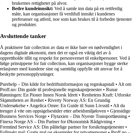
brukernes rettigheter på alvor.
Bedre kundeinnsikt:
Ved å samle inn data på en rettferdig
måte, kan organisasjoner få verdifull innsikt i kundenes
preferanser og atferd, noe som kan brukes til å forbedre tjenester
og produkter.
Avsluttende tanker
Å praktisere fair collection av data er ikke bare en nødvendighet i
dagens digitale økonomi, men det er også en viktig del av å
opprettholde tillit og respekt for personvernet til enkeltpersoner. Ved å
følge prinsippene for fair collection, kan organisasjoner bygge sterke
relasjoner med kundene sine og samtidig oppfylle sitt ansvar for å
beskytte personopplysninger.
Purehelp – Din kilde for bedriftsinformasjon og regnskapstall
•
Alt om
Proff.no: Din guide til profesjonelle regnskapstjenester
•
Runar
Rønningen: En Pioner Innen Norsk Idrett
•
Renhetens Kraft: Utforske
Skjønnheten av Renhet
•
Riverty Norway AS: En Grundig
Undersøkelse
•
Angelica Omre: En Guide til Sunn Livsstil
•
Alt du
trenger å vite om oppsigelsestider etter arbeidsmiljøloven
•
Gjensidige
Business Services Norge
•
Flytaxien – Din Nyeste Transportløsning
•
Finexa Norge AS – Din Partner for Økonomisk Rådgivning
•
Fremtind Service AS: Din pålitelige partner for forsikringstjenester
•
Fullmakt mal: Gratis mal og eksempler for privatpersoner
•
Proff.no –