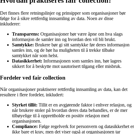
Hvordan praktiseres fair collection?
Det finnes flere retningslinjer og prinsipper som organisasjoner bør
følge for å sikre rettferdig innsamling av data. Noen av disse
inkluderer:
Transparens:
Organisasjoner bør være åpne om hva slags
informasjon de samler inn og hvordan den vil bli brukt.
Samtykke:
Brukere bør gi sitt samtykke før deres informasjon
samles inn, og de bør ha muligheten til å trekke tilbake
samtykket når som helst.
Datasikkerhet:
Informasjonen som samles inn, bør lagres
sikkert for å beskytte mot uautorisert tilgang eller misbruk.
Fordeler ved fair collection
Når organisasjoner praktiserer rettferdig innsamling av data, kan det
resultere i flere fordeler, inkludert:
Styrket tillit:
Tillit er en avgjørende faktor i enhver relasjon, og
når brukere stoler på hvordan deres data behandles, er de mer
tilbøyelige til å opprettholde en positiv relasjon med
organisasjonen.
Compliance:
Følge regelverk for personvern og datasikkerhet er
ikke bare et krav, men det viser også at organisasjonen tar