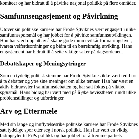
komiteer og har bidratt til å påvirke nasjonal politikk på flere områder.
Samfunnsengasjement og Påvirkning
Utover sin politiske karriere har Frode Søviknes vært engasjert i ulike
samfunnsspørsmål og har jobbet for å påvirke samfunnsutviklingen.
Han har vært opptatt av å skape gode rammevilkår for næringslivet,
ivareta velferdsordninger og bidra til en bærekraftig utvikling. Hans
engasjement har bidratt til å sette viktige saker på dagsordenen.
Debattskaper og Meningsytringer
Som en tydelig politisk stemme har Frode Søviknes ikke vært redd for
å ta debatter og ytre sine meninger om ulike temaer. Han har vært en
aktiv bidragsyter i samfunnsdebatten og har satt fokus på viktige
spørsmål. Hans bidrag har vært med på å øke bevisstheten rundt ulike
problemstillinger og utfordringer.
Arv og Ettermæle
Med sin lange og innflytelsesrike politiske karriere har Frode Søviknes
satt tydelige spor etter seg i norsk politikk. Han har vært en viktig
bidragsyter til FrPs politikk og har jobbet for å fremme partiets