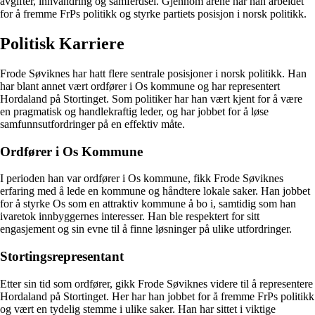
avgifter, innvandring og samferdsel. Gjennom årene har han arbeidet
for å fremme FrPs politikk og styrke partiets posisjon i norsk politikk.
Politisk Karriere
Frode Søviknes har hatt flere sentrale posisjoner i norsk politikk. Han
har blant annet vært ordfører i Os kommune og har representert
Hordaland på Stortinget. Som politiker har han vært kjent for å være
en pragmatisk og handlekraftig leder, og har jobbet for å løse
samfunnsutfordringer på en effektiv måte.
Ordfører i Os Kommune
I perioden han var ordfører i Os kommune, fikk Frode Søviknes
erfaring med å lede en kommune og håndtere lokale saker. Han jobbet
for å styrke Os som en attraktiv kommune å bo i, samtidig som han
ivaretok innbyggernes interesser. Han ble respektert for sitt
engasjement og sin evne til å finne løsninger på ulike utfordringer.
Stortingsrepresentant
Etter sin tid som ordfører, gikk Frode Søviknes videre til å representere
Hordaland på Stortinget. Her har han jobbet for å fremme FrPs politikk
og vært en tydelig stemme i ulike saker. Han har sittet i viktige