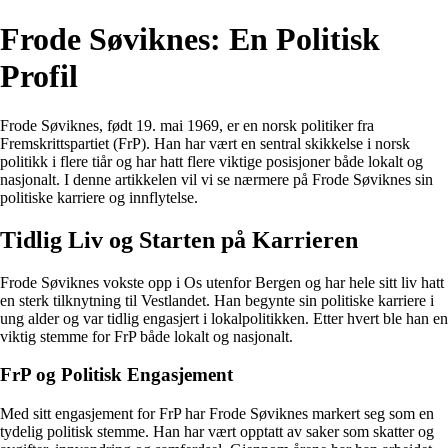
Frode Søviknes: En Politisk
Profil
Frode Søviknes, født 19. mai 1969, er en norsk politiker fra
Fremskrittspartiet (FrP). Han har vært en sentral skikkelse i norsk
politikk i flere tiår og har hatt flere viktige posisjoner både lokalt og
nasjonalt. I denne artikkelen vil vi se nærmere på Frode Søviknes sin
politiske karriere og innflytelse.
Tidlig Liv og Starten på Karrieren
Frode Søviknes vokste opp i Os utenfor Bergen og har hele sitt liv hatt
en sterk tilknytning til Vestlandet. Han begynte sin politiske karriere i
ung alder og var tidlig engasjert i lokalpolitikken. Etter hvert ble han en
viktig stemme for FrP både lokalt og nasjonalt.
FrP og Politisk Engasjement
Med sitt engasjement for FrP har Frode Søviknes markert seg som en
tydelig politisk stemme. Han har vært opptatt av saker som skatter og