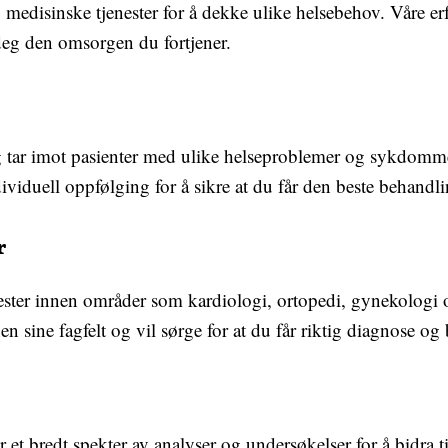
v medisinske tjenester for å dekke ulike helsebehov. Våre er
i deg den omsorgen du fortjener.
 tar imot pasienter med ulike helseproblemer og sykdomme
viduell oppfølging for å sikre at du får den beste behandl
r
enester innen områder som kardiologi, ortopedi, gynekologi 
n sine fagfelt og vil sørge for at du får riktig diagnose og
et bredt spekter av analyser og undersøkelser for å bidra ti