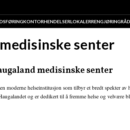
DSFØRING
KONTOR
HENDELSER
LOKALER
RENGJØRING
RÅD
medisinske senter
augaland medisinske senter
n moderne helseinstitusjon som tilbyr et bredt spekter av he
å Haugalandet og er dedikert til å fremme helse og velvære b