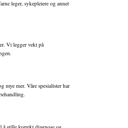
farne leger, sykepleiere og annet
r. Vi legger vekt på
ingen.
og mye mer. Våre spesialister har
 behandling.
l å stille korrekt diagnose og