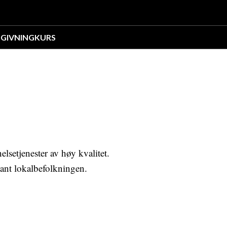
GIVNING
KURS
lsetjenester av høy kvalitet.
lant lokalbefolkningen.