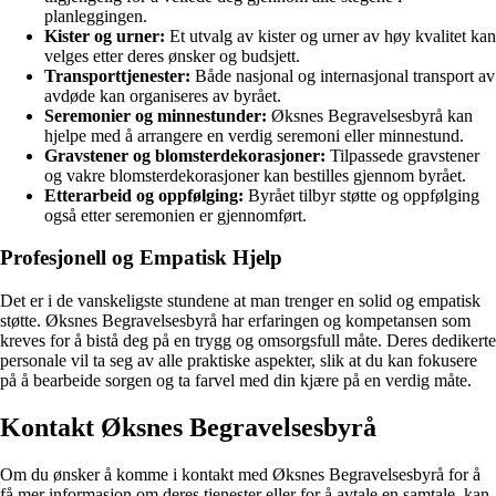
planleggingen.
Kister og urner:
Et utvalg av kister og urner av høy kvalitet kan
velges etter deres ønsker og budsjett.
Transporttjenester:
Både nasjonal og internasjonal transport av
avdøde kan organiseres av byrået.
Seremonier og minnestunder:
Øksnes Begravelsesbyrå kan
hjelpe med å arrangere en verdig seremoni eller minnestund.
Gravstener og blomsterdekorasjoner:
Tilpassede gravstener
og vakre blomsterdekorasjoner kan bestilles gjennom byrået.
Etterarbeid og oppfølging:
Byrået tilbyr støtte og oppfølging
også etter seremonien er gjennomført.
Profesjonell og Empatisk Hjelp
Det er i de vanskeligste stundene at man trenger en solid og empatisk
støtte. Øksnes Begravelsesbyrå har erfaringen og kompetansen som
kreves for å bistå deg på en trygg og omsorgsfull måte. Deres dedikerte
personale vil ta seg av alle praktiske aspekter, slik at du kan fokusere
på å bearbeide sorgen og ta farvel med din kjære på en verdig måte.
Kontakt Øksnes Begravelsesbyrå
Om du ønsker å komme i kontakt med Øksnes Begravelsesbyrå for å
få mer informasjon om deres tjenester eller for å avtale en samtale, kan