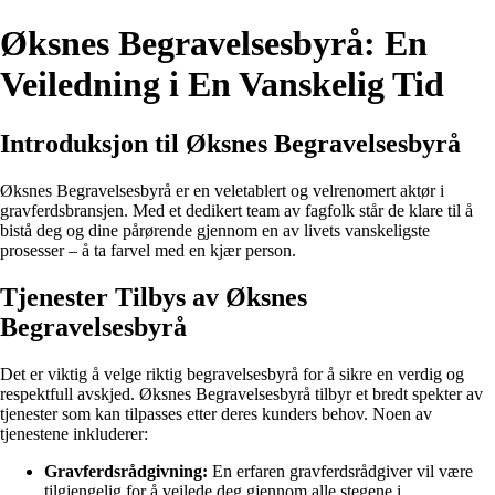
Øksnes Begravelsesbyrå: En
Veiledning i En Vanskelig Tid
Introduksjon til Øksnes Begravelsesbyrå
Øksnes Begravelsesbyrå er en veletablert og velrenomert aktør i
gravferdsbransjen. Med et dedikert team av fagfolk står de klare til å
bistå deg og dine pårørende gjennom en av livets vanskeligste
prosesser – å ta farvel med en kjær person.
Tjenester Tilbys av Øksnes
Begravelsesbyrå
Det er viktig å velge riktig begravelsesbyrå for å sikre en verdig og
respektfull avskjed. Øksnes Begravelsesbyrå tilbyr et bredt spekter av
tjenester som kan tilpasses etter deres kunders behov. Noen av
tjenestene inkluderer:
Gravferdsrådgivning:
En erfaren gravferdsrådgiver vil være
tilgjengelig for å veilede deg gjennom alle stegene i