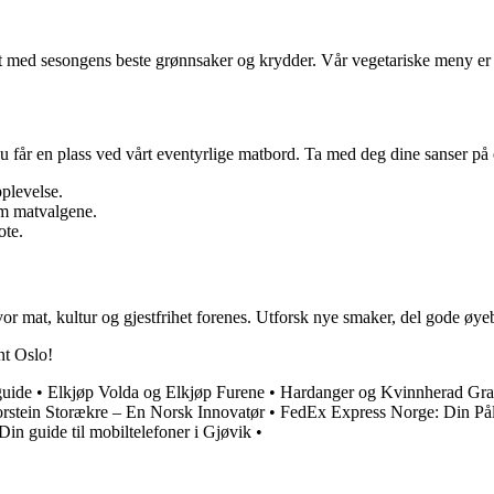
 laget med sesongens beste grønnsaker og krydder. Vår vegetariske meny 
 du får en plass ved vårt eventyrlige matbord. Ta med deg dine sanser på
plevelse.
om matvalgene.
ote.
hvor mat, kultur og gjestfrihet forenes. Utforsk nye smaker, del gode øye
nt Oslo!
guide
•
Elkjøp Volda og Elkjøp Furene
•
Hardanger og Kvinnherad Gravf
rstein Storækre – En Norsk Innovatør
•
FedEx Express Norge: Din Påli
in guide til mobiltelefoner i Gjøvik
•