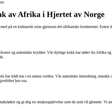
urs
k av Afrika i Hjertet av Norge
 med på en kulinarisk reise gjennom det afrikanske kontinentet. Enten du
e råvarer og autentiske krydder. Vår dyktige kokk har røtter fra Afrika og b
ak.
 du har trådt inn i en annen verden. Vår autentiske innredning, musikk 
estfrihet hos oss.
maksløker og gi deg en smaksopplevelse som du sent vil glemme. Vi anb