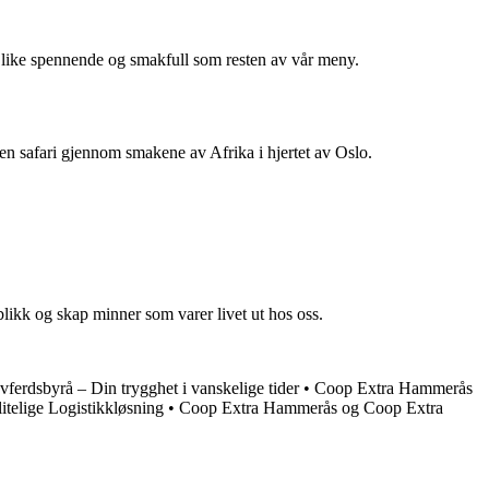
er like spennende og smakfull som resten av vår meny.
 en safari gjennom smakene av Afrika i hjertet av Oslo.
blikk og skap minner som varer livet ut hos oss.
erdsbyrå – Din trygghet i vanskelige tider
•
Coop Extra Hammerås
telige Logistikkløsning
•
Coop Extra Hammerås og Coop Extra