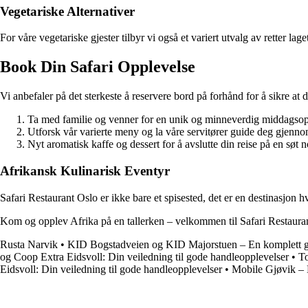
Vegetariske Alternativer
For våre vegetariske gjester tilbyr vi også et variert utvalg av retter
Book Din Safari Opplevelse
Vi anbefaler på det sterkeste å reservere bord på forhånd for å sikre at
Ta med familie og venner for en unik og minneverdig middagsop
Utforsk vår varierte meny og la våre servitører guide deg gjenn
Nyt aromatisk kaffe og dessert for å avslutte din reise på en søt n
Afrikansk Kulinarisk Eventyr
Safari Restaurant Oslo er ikke bare et spisested, det er en destinasjon 
Kom og opplev Afrika på en tallerken – velkommen til Safari Restaura
Rusta Narvik
•
KID Bogstadveien og KID Majorstuen – En komplett 
og Coop Extra Eidsvoll: Din veiledning til gode handleopplevelser
•
To
Eidsvoll: Din veiledning til gode handleopplevelser
•
Mobile Gjøvik – D