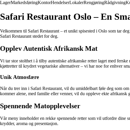
Lager
Markedsføring
Kontor
Hendelser
Lokaler
Rengjøring
Rådgivning
K
Safari Restaurant Oslo – En Sma
Velkommen til Safari Restaurant – et unikt spisested i Oslo som tar deg
Safari Restaurant stedet for deg.
Opplev Autentisk Afrikansk Mat
Vi tar stor stolthet i å tilby autentiske afrikanske retter laget med fersk
kjøttretter til krydret vegetariske alternativer – vi har noe for enhver sm
Unik Atmosfære
Når du trer inn i Safari Restaurant, vil du umiddelbart føle deg som om
kommer alene, med familie eller venner, vil du oppleve ekte afrikansk gj
Spennende Matopplevelser
Vår meny inneholder en rekke spennende retter som vil utfordre dine s
krydder, aroma og presentasjon.