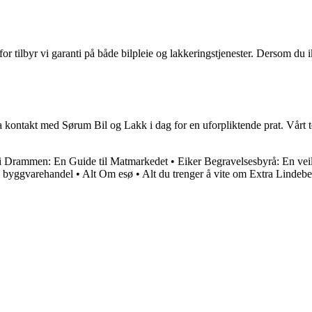
r tilbyr vi garanti på både bilpleie og lakkeringstjenester. Dersom du ikk
 kontakt med Sørum Bil og Lakk i dag for en uforpliktende prat. Vårt tea
 Drammen: En Guide til Matmarkedet
•
Eiker Begravelsesbyrå: En veil
 byggvarehandel
•
Alt Om esø
•
Alt du trenger å vite om Extra Linde