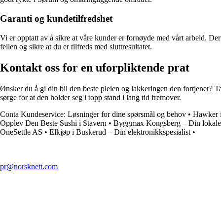
Garanti og kundetilfredshet
Vi er opptatt av å sikre at våre kunder er fornøyde med vårt arbeid. Derfo
feilen og sikre at du er tilfreds med sluttresultatet.
Kontakt oss for en uforpliktende prat
Ønsker du å gi din bil den beste pleien og lakkeringen den fortjener? Ta
sørge for at den holder seg i topp stand i lang tid fremover.
Conta Kundeservice: Løsninger for dine spørsmål og behov
•
Hawker i
Opplev Den Beste Sushi i Stavern
•
Byggmax Kongsberg – Din lokale
OneSettle AS
•
Elkjøp i Buskerud – Din elektronikkspesialist
•
pr@norsknett.com