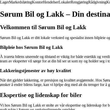
Lager
Markedsføring
Kontor
Hendelser
Lokaler
Rengjøring
Rådgivning
K
Sørum Bil og Lakk – Din destinas
Velkommen til Sørum Bil og Lakk
Sørum Bil og Lakk er ditt lokale verksted og spesialist innen bilpleie og 
Bilpleie hos Sørum Bil og Lakk
Å ivareta bilens utseende og tilstand er viktig for både estetikk og verd
team av eksperter vil sørge for at din bil ser ut som ny og holder seg i t
Lakkeringstjenester av høy kvalitet
Når det gjelder lakkering, er presisjon og kvalitet avgjørende. Hos Søru
ønsker å endre bilens farge, kan vi hjelpe deg med alt du trenger for å gi 
Ekspertise og lidenskap for biler
Vi hos Sørum Bil og Lakk er stolte av vår ekspertise og lidenskap for bil
godt rykte i Sørum og omkringliggende områder.