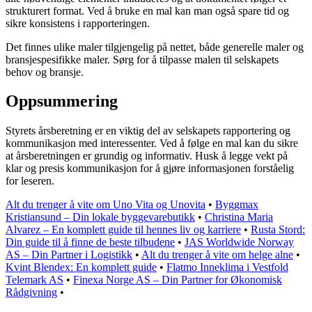
strukturert format. Ved å bruke en mal kan man også spare tid og
sikre konsistens i rapporteringen.
Det finnes ulike maler tilgjengelig på nettet, både generelle maler og
bransjespesifikke maler. Sørg for å tilpasse malen til selskapets
behov og bransje.
Oppsummering
Styrets årsberetning er en viktig del av selskapets rapportering og
kommunikasjon med interessenter. Ved å følge en mal kan du sikre
at årsberetningen er grundig og informativ. Husk å legge vekt på
klar og presis kommunikasjon for å gjøre informasjonen forståelig
for leseren.
Alt du trenger å vite om Uno Vita og Unovita
•
Byggmax
Kristiansund – Din lokale byggevarebutikk
•
Christina Maria
Alvarez – En komplett guide til hennes liv og karriere
•
Rusta Stord:
Din guide til å finne de beste tilbudene
•
JAS Worldwide Norway
AS – Din Partner i Logistikk
•
Alt du trenger å vite om helge alne
•
Kvint Blendex: En komplett guide
•
Flatmo Inneklima i Vestfold
Telemark AS
•
Finexa Norge AS – Din Partner for Økonomisk
Rådgivning
•