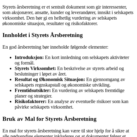
Styrets årsberetning er et sentralt dokument som gir interessenter,
som aksjonærer, ansatte, kunder og leverandører, innsikt i selskapets
virksomhet. Den bør gi en helhetlig vurdering av selskapets
økonomiske situasjon, resultater og risikofaktorer.
Innholdet i Styrets Årsberetning
En god årsberetning bør inneholde følgende elementer:
Introduksjon:
En kort innledning om selskapets aktiviteter
og formål.
Styrets Virksomhet:
En beskrivelse av styrets arbeid og
beslutninger i løpet av året.
Resultat og Økonomisk Situasjon:
En gjennomgang av
selskapets regnskapstall og økonomiske utvikling.
Fremtidsutsikter:
En vurdering av selskapets fremtidige
planer og strategier.
Risikofaktorer:
En analyse av eventuelle risikoer som kan
påvirke selskapets virksomhet.
Bruk av Mal for Styrets Årsberetning
En mal for styrets årsberetning kan være til stor hjelp for å sikre at
alle nødvendige elementer inkluderes og at dokumentet følger et