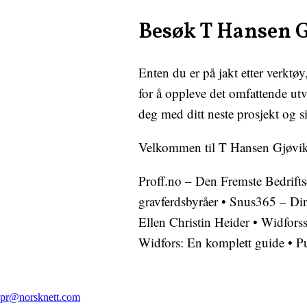
Besøk T Hansen G
Enten du er på jakt etter verktøy
for å oppleve det omfattende ut
deg med ditt neste prosjekt og si
Velkommen til T Hansen Gjøvik – 
Proff.no – Den Fremste Bedrift
gravferdsbyråer
•
Snus365 – Din
Ellen Christin Heider
•
Widforss
Widfors: En komplett guide
•
Pu
pr@norsknett.com