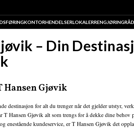
DSFØRING
KONTOR
HENDELSER
LOKALER
RENGJØRING
RÅD
øvik – Din Destinasj
ik
 T Hansen Gjøvik
 destinasjon for alt du trenger når det gjelder utstyr, verk
har T Hansen Gjøvik alt som trengs for å dekke dine behov p
og enestående kundeservice, er T Hansen Gjøvik det opplagt