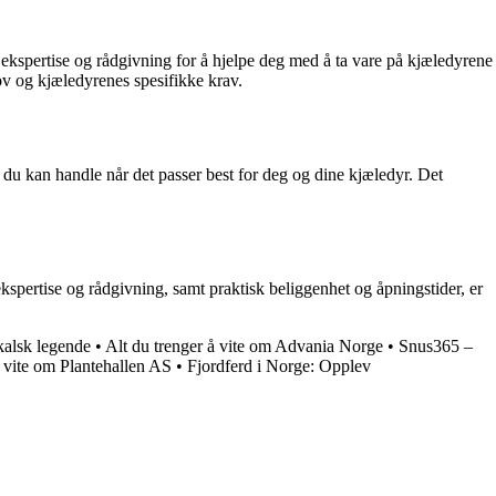
 ekspertise og rådgivning for å hjelpe deg med å ta vare på kjæledyrene
ov og kjæledyrenes spesifikke krav.
at du kan handle når det passer best for deg og dine kjæledyr. Det
ekspertise og rådgivning, samt praktisk beliggenhet og åpningstider, er
kalsk legende
•
Alt du trenger å vite om Advania Norge
•
Snus365 –
å vite om Plantehallen AS
•
Fjordferd i Norge: Opplev