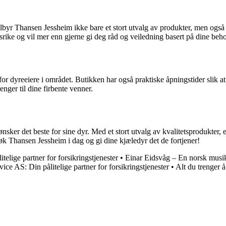
ilbyr Thansen Jessheim ikke bare et stort utvalg av produkter, men også
rike og vil mer enn gjerne gi deg råd og veiledning basert på dine beh
g for dyreeiere i området. Butikken har også praktiske åpningstider slik 
renger til dine firbente venner.
sker det beste for sine dyr. Med et stort utvalg av kvalitetsprodukter, 
k Thansen Jessheim i dag og gi dine kjæledyr det de fortjener!
telige partner for forsikringstjenester
•
Einar Eidsvåg – En norsk musi
ice AS: Din pålitelige partner for forsikringstjenester
•
Alt du trenger 