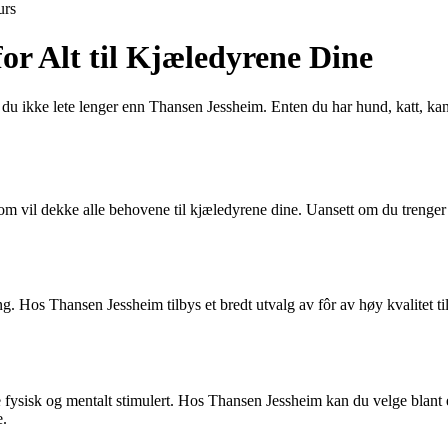
urs
or Alt til Kjæledyrene Dine
er du ikke lete lenger enn Thansen Jessheim. Enten du har hund, katt, kani
m vil dekke alle behovene til kjæledyrene dine. Uansett om du trenger fô
ng. Hos Thansen Jessheim tilbys et bredt utvalg av fôr av høy kvalitet til
e fysisk og mentalt stimulert. Hos Thansen Jessheim kan du velge blant et
e.