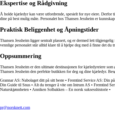
Ekspertise og Rådgivning
Å holde kjæledyr kan være utfordrende, spesielt for nye eiere. Derfor t
dine på best mulig måte. Personalet hos Thansen Jessheim er kunnskaps
Praktisk Beliggenhet og Åpningstider
Thansen Jessheim ligger sentralt plassert, og er dermed lett tilgjengeli
vennlige personalet står alltid klare til å hjelpe deg med å finne det du t
Oppsummering
Thansen Jessheim er den ultimate destinasjonen for kjæledyreiere som øn
Thansen Jessheim den perfekte butikken for deg og dine kjæledyr. Besø
Grannar AS: Nabolaget ditt på sitt beste
•
Fremtind Service AS: Din påli
Din Guide til Snus
•
Alt du trenger å vite om Intrum AS
•
Fremtind Serv
Naturskjønnheten
•
Anniken Solbakken – En norsk suksesshistorie
•
pr@norsknett.com