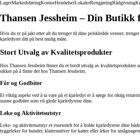
Lager
Markedsføring
Kontor
Hendelser
Lokaler
Rengjøring
Rådgivning
K
Thansen Jessheim – Din Butikk f
Hvis du er på jakt etter alt du trenger til dine pelskledde venner, treng
kjæledyret ditt på best mulig måte.
Stort Utvalg av Kvalitetsprodukter
Hos Thansen Jessheim finner du et bredt utvalg av kvalitetsprodukter so
sikker på å finne det hos Thansen Jessheim.
Fôr og Godbiter
Et viktig aspekt ved å ta vare på et kjæledyr er å sørge for riktig ernæri
sunne godbiter som vil glede kjæledyrene dine.
Leke og Aktivitetsutstyr
Leke- og aktivitetsutstyr er essensielt for å holde kjæledyrene dine båd
tyggeleker for hunder, klatrestativer for katter eller leker for smågnager