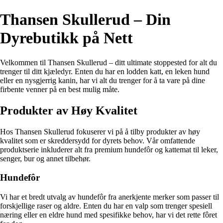
Thansen Skullerud – Din
Dyrebutikk på Nett
Velkommen til Thansen Skullerud – ditt ultimate stoppested for alt du
trenger til ditt kjæledyr. Enten du har en lodden katt, en leken hund
eller en nysgjerrig kanin, har vi alt du trenger for å ta vare på dine
firbente venner på en best mulig måte.
Produkter av Høy Kvalitet
Hos Thansen Skullerud fokuserer vi på å tilby produkter av høy
kvalitet som er skreddersydd for dyrets behov. Vår omfattende
produktserie inkluderer alt fra premium hundefôr og kattemat til leker,
senger, bur og annet tilbehør.
Hundefôr
Vi har et bredt utvalg av hundefôr fra anerkjente merker som passer til
forskjellige raser og aldre. Enten du har en valp som trenger spesiell
næring eller en eldre hund med spesifikke behov, har vi det rette fôret