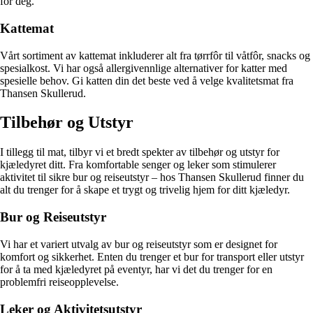
for deg.
Kattemat
Vårt sortiment av kattemat inkluderer alt fra tørrfôr til våtfôr, snacks og
spesialkost. Vi har også allergivennlige alternativer for katter med
spesielle behov. Gi katten din det beste ved å velge kvalitetsmat fra
Thansen Skullerud.
Tilbehør og Utstyr
I tillegg til mat, tilbyr vi et bredt spekter av tilbehør og utstyr for
kjæledyret ditt. Fra komfortable senger og leker som stimulerer
aktivitet til sikre bur og reiseutstyr – hos Thansen Skullerud finner du
alt du trenger for å skape et trygt og trivelig hjem for ditt kjæledyr.
Bur og Reiseutstyr
Vi har et variert utvalg av bur og reiseutstyr som er designet for
komfort og sikkerhet. Enten du trenger et bur for transport eller utstyr
for å ta med kjæledyret på eventyr, har vi det du trenger for en
problemfri reiseopplevelse.
Leker og Aktivitetsutstyr