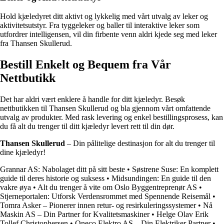
Hold kjæledyret ditt aktivt og lykkelig med vårt utvalg av leker og
aktivitetsutstyr. Fra tyggeleker og baller til interaktive leker som
utfordrer intelligensen, vil din firbente venn aldri kjede seg med leker
fra Thansen Skullerud.
Bestill Enkelt og Bequem fra Vår
Nettbutikk
Det har aldri vært enklere å handle for ditt kjæledyr. Besøk
nettbutikken til Thansen Skullerud og bla gjennom vårt omfattende
utvalg av produkter. Med rask levering og enkel bestillingsprosess, kan
du få alt du trenger til ditt kjæledyr levert rett til din dør.
Thansen Skullerud
– Din pålitelige destinasjon for alt du trenger til
dine kjæledyr!
Grannar AS: Nabolaget ditt på sitt beste
•
Søstrene Suse: En komplett
guide til deres historie og suksess
•
Midsundingen: En guide til den
vakre øya
•
Alt du trenger å vite om Oslo Byggentreprenør AS
•
Stjerneportalen: Utforsk Verdensrommet med Spennende Reisemål
•
Tomra Asker – Pionerer innen retur- og resirkuleringssystemer
•
Nå
Maskin AS – Din Partner for Kvalitetsmaskiner
•
Helge Olav Erik
Tollef Christophersen
•
Oneco Elektro AS – Din Elektriker Partner
•