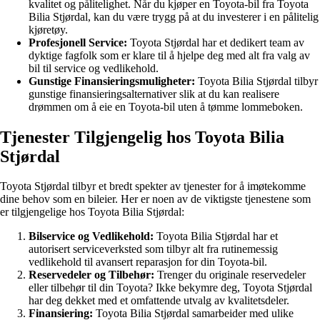
kvalitet og pålitelighet. Når du kjøper en Toyota-bil fra Toyota
Bilia Stjørdal, kan du være trygg på at du investerer i en pålitelig
kjøretøy.
Profesjonell Service:
Toyota Stjørdal har et dedikert team av
dyktige fagfolk som er klare til å hjelpe deg med alt fra valg av
bil til service og vedlikehold.
Gunstige Finansieringsmuligheter:
Toyota Bilia Stjørdal tilbyr
gunstige finansieringsalternativer slik at du kan realisere
drømmen om å eie en Toyota-bil uten å tømme lommeboken.
Tjenester Tilgjengelig hos Toyota Bilia
Stjørdal
Toyota Stjørdal tilbyr et bredt spekter av tjenester for å imøtekomme
dine behov som en bileier. Her er noen av de viktigste tjenestene som
er tilgjengelige hos Toyota Bilia Stjørdal:
Bilservice og Vedlikehold:
Toyota Bilia Stjørdal har et
autorisert serviceverksted som tilbyr alt fra rutinemessig
vedlikehold til avansert reparasjon for din Toyota-bil.
Reservedeler og Tilbehør:
Trenger du originale reservedeler
eller tilbehør til din Toyota? Ikke bekymre deg, Toyota Stjørdal
har deg dekket med et omfattende utvalg av kvalitetsdeler.
Finansiering:
Toyota Bilia Stjørdal samarbeider med ulike