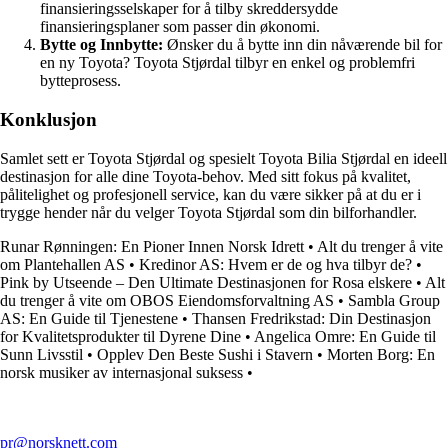
finansieringsselskaper for å tilby skreddersydde
finansieringsplaner som passer din økonomi.
Bytte og Innbytte:
Ønsker du å bytte inn din nåværende bil for
en ny Toyota? Toyota Stjørdal tilbyr en enkel og problemfri
bytteprosess.
Konklusjon
Samlet sett er Toyota Stjørdal og spesielt Toyota Bilia Stjørdal en ideell
destinasjon for alle dine Toyota-behov. Med sitt fokus på kvalitet,
pålitelighet og profesjonell service, kan du være sikker på at du er i
trygge hender når du velger Toyota Stjørdal som din bilforhandler.
Runar Rønningen: En Pioner Innen Norsk Idrett
•
Alt du trenger å vite
om Plantehallen AS
•
Kredinor AS: Hvem er de og hva tilbyr de?
•
Pink by Utseende – Den Ultimate Destinasjonen for Rosa elskere
•
Alt
du trenger å vite om OBOS Eiendomsforvaltning AS
•
Sambla Group
AS: En Guide til Tjenestene
•
Thansen Fredrikstad: Din Destinasjon
for Kvalitetsprodukter til Dyrene Dine
•
Angelica Omre: En Guide til
Sunn Livsstil
•
Opplev Den Beste Sushi i Stavern
•
Morten Borg: En
norsk musiker av internasjonal suksess
•
pr@norsknett.com