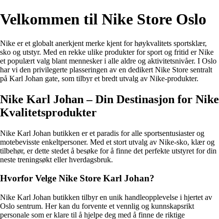
Velkommen til Nike Store Oslo
Nike er et globalt anerkjent merke kjent for høykvalitets sportsklær,
sko og utstyr. Med en rekke ulike produkter for sport og fritid er Nike
et populært valg blant mennesker i alle aldre og aktivitetsnivåer. I Oslo
har vi den privilegerte plasseringen av en dedikert Nike Store sentralt
på Karl Johan gate, som tilbyr et bredt utvalg av Nike-produkter.
Nike Karl Johan – Din Destinasjon for Nike
Kvalitetsprodukter
Nike Karl Johan butikken er et paradis for alle sportsentusiaster og
motebevisste enkeltpersoner. Med et stort utvalg av Nike-sko, klær og
tilbehør, er dette stedet å besøke for å finne det perfekte utstyret for din
neste treningsøkt eller hverdagsbruk.
Hvorfor Velge Nike Store Karl Johan?
Nike Karl Johan butikken tilbyr en unik handleopplevelse i hjertet av
Oslo sentrum. Her kan du forvente et vennlig og kunnskapsrikt
personale som er klare til å hjelpe deg med å finne de riktige