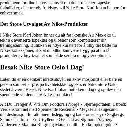
produktene for dine behov. Uansett om du er ute etter løpesko,
fotballklær, eller trendy fritidstøy, vil Nike Store Karl Johan ha noe for
enhver smak.
Det Store Utvalget Av Nike-Produkter
I Nike Store Karl Johan finner du alt fra ikoniske Air Max-sko til
teknisk avanserte løpeklær og tilbehør som kompletterer din
treningssamling. Butikken er nøye kuratert for å tilby det beste fra
Nikes kolleksjoner, slik at du alltid kan være trygg på at du får
produkter av høy kvalitet som både ser bra ut og yter optimalt.
Besøk Nike Store Oslo i Dag!
Enten du er en dedikert idrettsutøver, en aktiv mosjonist eller bare en
person som setter pris på kvalitetsklær og sko, er Nike Store Oslo
stedet å være. Besøk Nike Karl Johan butikken i dag og opplev den
spennende verdenen av Nike-produkter!
Alt Du Trenger Å Vite Om Foodora i Norge
•
Stjerneportalen: Utforsk
Verdensrommet med Spennende Reisemål
•
MegaFlis Haugesund –
din destinasjon for alt innen flislegging og baderomsutstyr
•
Sagbergs
Sammensurium – En Utfyllende Oversikt av Sigmund Sagberg
Andersen
•
Marama Bingo og Maramaspill – En komplett guide
•