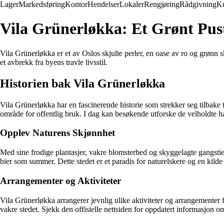
Lager
Markedsføring
Kontor
Hendelser
Lokaler
Rengjøring
Rådgivning
K
Vila Grünerløkka: Et Grønt Pus
Vila Grünerløkka er et av Oslos skjulte perler, en oase av ro og grønn 
et avbrekk fra byens travle livsstil.
Historien bak Vila Grünerløkka
Vila Grünerløkka har en fascinerende historie som strekker seg tilbake t
område for offentlig bruk. I dag kan besøkende utforske de velholdte ha
Opplev Naturens Skjønnhet
Med sine frodige plantasjer, vakre blomsterbed og skyggelagte gangstier,
bier som summer. Dette stedet er et paradis for naturelskere og en kilde 
Arrangementer og Aktiviteter
Vila Grünerløkka arrangerer jevnlig ulike aktiviteter og arrangementer fo
vakre stedet. Sjekk den offisielle nettsiden for oppdatert informasjon