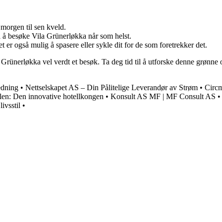
 morgen til sen kveld.
il å besøke Vila Grünerløkka når som helst.
et er også mulig å spasere eller sykle dit for de som foretrekker det.
a Grünerløkka vel verdt et besøk. Ta deg tid til å utforske denne grønne
edning
•
Nettselskapet AS – Din Pålitelige Leverandør av Strøm
•
Circm
len: Den innovative hotellkongen
•
Konsult AS MF | MF Consult AS
ivsstil
•