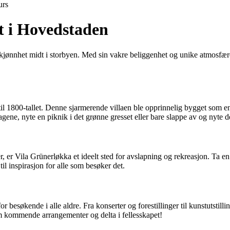
urs
t i Hovedstaden
skjønnhet midt i storbyen. Med sin vakre beliggenhet og unike atmosfære 
il 1800-tallet. Denne sjarmerende villaen ble opprinnelig bygget som en 
gene, nyte en piknik i det grønne gresset eller bare slappe av og nyte 
 er Vila Grünerløkka et ideelt sted for avslapning og rekreasjon. Ta en 
til inspirasjon for alle som besøker det.
r besøkende i alle aldre. Fra konserter og forestillinger til kunstutstill
 om kommende arrangementer og delta i fellesskapet!