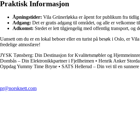
Praktisk Informasjon
Åpningstider:
Vila Grünerløkka er åpent for publikum fra tidlig
Adgang:
Det er gratis adgang til området, og alle er velkomne t
Adkomst:
Stedet er lett tilgjengelig med offentlig transport, og d
Uansett om du er en lokal beboer eller en turist på besøk i Oslo, er Vil
fredelige atmosfære!
JYSK Tønsberg: Din Destinasjon for Kvalitetsmøbler og Hjemmeinnr
Dombås – Din Elektronikkpartner i Fjellheimen
•
Henrik Anker Storda
Oppdag Yummy Time Bryne
•
SATS Hellerud – Din vei til en sunnere l
pr@norsknett.com