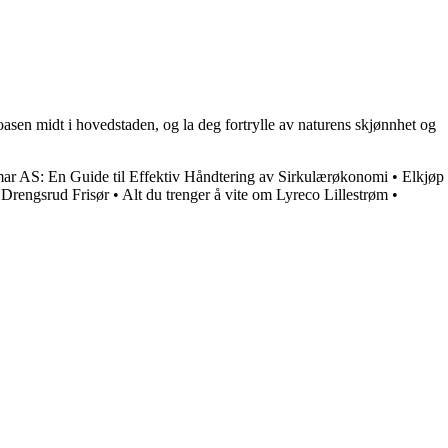
 oasen midt i hovedstaden, og la deg fortrylle av naturens skjønnhet og
ar AS: En Guide til Effektiv Håndtering av Sirkulærøkonomi
•
Elkjøp
•
Drengsrud Frisør
•
Alt du trenger å vite om Lyreco Lillestrøm
•