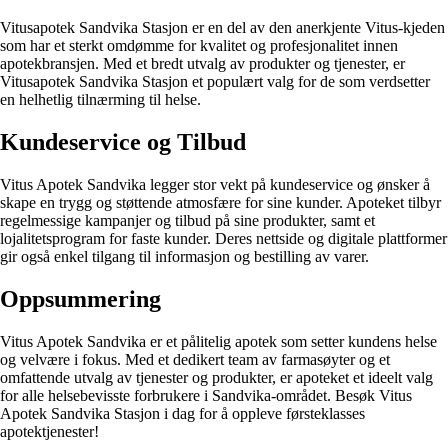
Vitusapotek Sandvika Stasjon er en del av den anerkjente Vitus-kjeden
som har et sterkt omdømme for kvalitet og profesjonalitet innen
apotekbransjen. Med et bredt utvalg av produkter og tjenester, er
Vitusapotek Sandvika Stasjon et populært valg for de som verdsetter
en helhetlig tilnærming til helse.
Kundeservice og Tilbud
Vitus Apotek Sandvika legger stor vekt på kundeservice og ønsker å
skape en trygg og støttende atmosfære for sine kunder. Apoteket tilbyr
regelmessige kampanjer og tilbud på sine produkter, samt et
lojalitetsprogram for faste kunder. Deres nettside og digitale plattformer
gir også enkel tilgang til informasjon og bestilling av varer.
Oppsummering
Vitus Apotek Sandvika er et pålitelig apotek som setter kundens helse
og velvære i fokus. Med et dedikert team av farmasøyter og et
omfattende utvalg av tjenester og produkter, er apoteket et ideelt valg
for alle helsebevisste forbrukere i Sandvika-området. Besøk Vitus
Apotek Sandvika Stasjon i dag for å oppleve førsteklasses
apotektjenester!