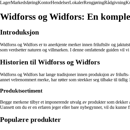
Lager
Markedsføring
Kontor
Hendelser
Lokaler
Rengjøring
Rådgivning
K
Widforss og Widfors: En komple
Introduksjon
Widforss og Widfors er to anerkjente merker innen friluftsliv og jaktutst
som verdsetter naturen og villmarken. I denne omfattende guiden vil vi ut
Historien til Widforss og Widfors
Widforss og Widfors har lange tradisjoner innen produksjon av frilufts- o
annet velrenommert merke, har røtter som strekker seg tilbake til tidlig 
Produktsortiment
Begge merkene tilbyr et imponerende utvalg av produkter som dekker alt 
Uansett om du er en erfaren jeger eller bare nybegynner, vil du kunne f
Populære produkter