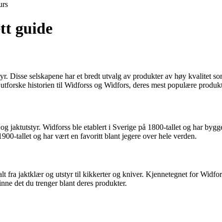
urs
tt guide
yr. Disse selskapene har et bredt utvalg av produkter av høy kvalitet som 
forske historien til Widforss og Widfors, deres mest populære produkter, 
g jaktutstyr. Widforss ble etablert i Sverige på 1800-tallet og har bygget
1900-tallet og har vært en favoritt blant jegere over hele verden.
fra jaktklær og utstyr til kikkerter og kniver. Kjennetegnet for Widfors
inne det du trenger blant deres produkter.