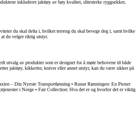
duktene inkluderer jakttøy av høy kvalitet, slitesterke ryggsekker,
viteter du skal delta i, hvilket terreng du skal bevege deg i, samt hvilke
at du velger riktig utstyr.
bredt utvalg av produkter som er designet for å møte behovene til både
ter jakttøy, kikkerter, kniver eller annet utstyr, kan du være sikker på
axien – Din Nyeste Transportløsning
•
Runar Rønningen: En Pioner
tjenester i Norge
•
Fair Collection: Hva det er og hvorfor det er viktig