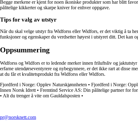
Begge merkene er kjent for noen ikoniske produkter som har blitt favori
pålitelige kikkerter og skarpe kniver for enhver oppgave.
Tips for valg av utstyr
Når du skal velge utstyr fra Widforss eller Widfors, er det viktig å ta h
funksjoner og egenskaper du verdsetter høyest i utstyret ditt. Det kan også 
Oppsummering
Widforss og Widfors er to ledende merker innen friluftsliv og jaktutstyr 
erfarne utendørseventyrere og nybegynnere, er det ikke rart at disse mer
at du får et kvalitetsprodukt fra Widforss eller Widfors.
Fjordferd i Norge: Opplev Naturskjønnheten
•
Fjordferd i Norge: Opp
Innen Norsk Idrett
•
Fremtind Service AS: Din pålitelige partner for for
•
Alt du trenger å vite om Gauldalsposten
•
pr@norsknett.com