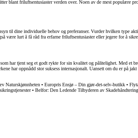
tter blant friluftsentusiaster verden over. Noen av de mest populære pro
ensyn til dine individuelle behov og preferanser. Vurder hvilken type akti
være lurt å få råd fra erfarne friluftsentusiaster eller jegere for å sikre 
som har tjent seg et godt rykte for sin kvalitet og pålitelighet. Med et 
kene har oppnådd stor suksess internasjonalt. Uansett om du er på jakt et
lev Naturskjønnheten
•
Europris Ensjø – Din gjør-det-selv-butikk
•
Flyt
sikringstjenester
•
Belfor: Den Ledende Tilbyderen av Skadehåndterings